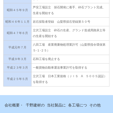
芦安工場設立 採石開発に着手、砕石プラント完成、
昭和４５年９月
生産を開始する
昭和４６年１１月
岩石採取者登録 山梨県採石登録第５０号
立沢工場設立 砕石の生産、グランド造成用路床土等
昭和４７年６月
の生産を開始する
八田工場 産業廃棄物処理業許可（山梨県指令環保第
平成元年７月
５-１-２５）
平成９年３月
石和工場を廃止する
平成２３年３月
一般貨物自動車運送事業許可を取得する
立沢工場 日本工業規格（ＪＩＳ A ５００５認証）
平成２５年５月
を取得する
会社概要・
千野建材の
当社製品に
各工場につ
その他