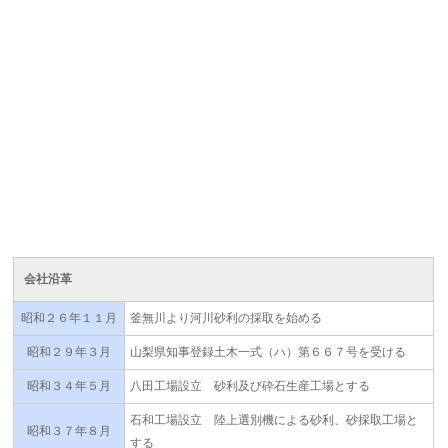
役 千野 進
会社沿革
昭和２６年１１月
釜無川より河川砂利の採取を始める
昭和２９年３月
山梨県知事登録土木一式（ハ）第６６７号を受ける
昭和３４年５月
八田工場設立 砂利及び砕石生産工場とする
石和工場設立 陸上選別機による砂利、砂採取工場と
昭和３７年８月
する