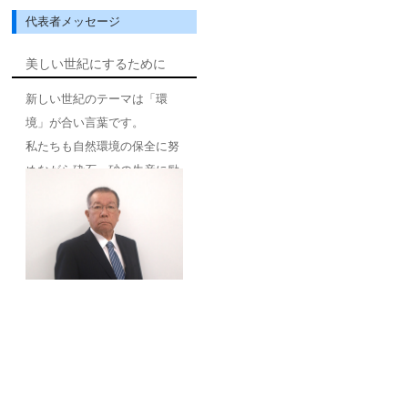
代表者メッセージ
美しい世紀にするために
新しい世紀のテーマは「環
境」が合い言葉です。
私たちも自然環境の保全に努
めながら砕石、砂の生産に励
み、山砕石の生産工場も芦
安、立沢に最新鋭のプラント
を整備し、環境に配慮しなが
ら安定供給を目指してまいり
ました。これからも需要家の
皆様のご期待に添える製品を
提供し、社会基盤の整備に貢
献する所存であります。
千野建材株式会社 代表取締