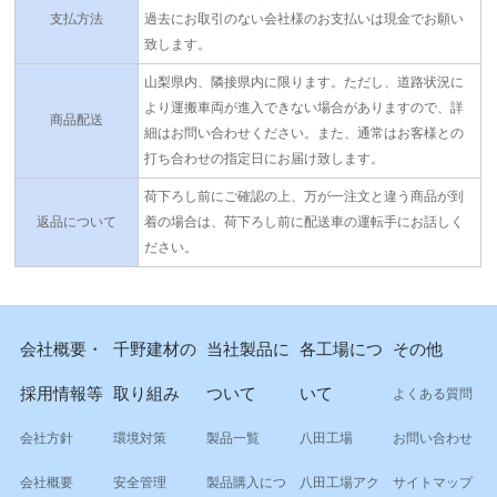
支払方法
過去にお取引のない会社様のお支払いは現金でお願い
致します。
山梨県内、隣接県内に限ります。ただし、道路状況に
より運搬車両が進入できない場合がありますので、詳
商品配送
細はお問い合わせください。また、通常はお客様との
打ち合わせの指定日にお届け致します。
荷下ろし前にご確認の上、万が一注文と違う商品が到
返品について
着の場合は、荷下ろし前に配送車の運転手にお話しく
ださい。
会社概要・
千野建材の
当社製品に
各工場につ
その他
採用情報等
取り組み
ついて
いて
よくある質問
会社方針
環境対策
製品一覧
八田工場
お問い合わせ
会社概要
安全管理
製品購入につ
八田工場アク
サイトマップ