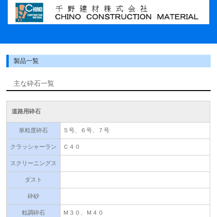
製品一覧
主な砕石一覧
道路用砕石
単粒度砕石
５号、６号、７号
クラッシャーラン
Ｃ４０
スクリーニングス
ダスト
砕砂
粒調砕石
Ｍ３０、Ｍ４０