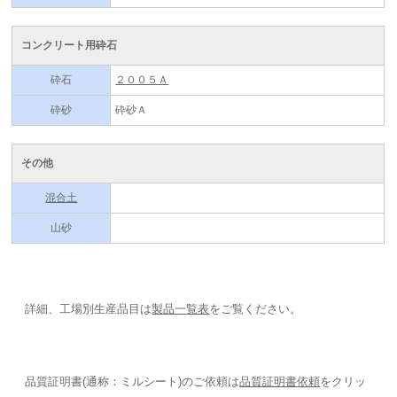
コンクリート用砕石
砕石
２００５Ａ
砕砂
砕砂Ａ
その他
混合土
山砂
詳細、工場別生産品目は
製品一覧表
をご覧ください。
品質証明書(通称：ミルシート)のご依頼は
品質証明書依頼
をクリッ